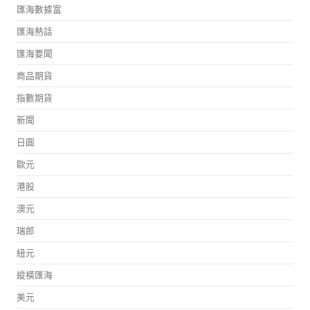
匯海數據富
匯海熱話
匯海要聞
商品期貨
指數期貨
新聞
日圓
歐元
港股
澳元
瑞郎
紐元
縱橫匯海
美元