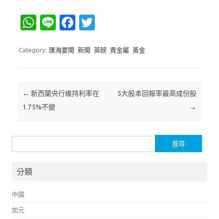
W
Li
Fa
T
h
n
c
w
at
e
e
it
Category:
匯海要聞
新聞
英鎊
貴金屬
黃金
s
b
te
A
o
r
Post navigation
←
新西蘭央行維持利率在
5大股本回報率最高成份股
p
o
1.75%不變
→
p
k
搜尋關鍵字:
分類
中國
加元